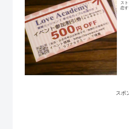
スト
恋す
スポ