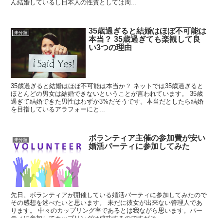
ん結婚しているし日本人の性質としては周...
35歳過ぎると結婚はほぼ不可能は
未分類
本当？ 35歳過ぎても楽観して良
い3つの理由
35歳過ぎると結婚はほぼ不可能は本当か？ ネットでは35歳過ぎると
ほとんどの男女は結婚できないということが言われています。 35歳
過ぎて結婚できた男性はわずか3%だそうです。本当だとしたら結婚
を目指しているアラフォーにと...
ボランティア主催の参加費が安い
未分類
婚活パーティに参加してみた
先日、ボランティアが開催している婚活パーティに参加してみたので
その感想を述べたいと思います。 未だに彼女が出来ない管理人であ
ります。 中々のカップリング率であるとは我ながら思います。パー